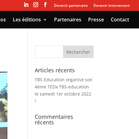
Devenir partenaire
Devenir intervenant
pos
Les éditions
Partenaires
Presse
Contact
Articles récents
TBS Education organise son
4ème TEDx TBS-education
le samedi 1er octobre 2022
!
Commentaires
récents