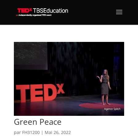
Green Peace
par
FH31200
|
Mai 26, 2022