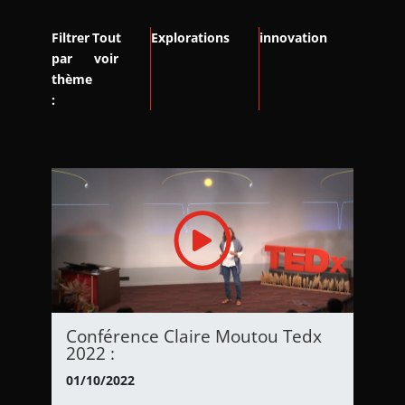
Filtrer
Tout
Explorations
innovation
par
voir
thème
:
Conférence Claire Moutou Tedx
2022 :
01/10/2022