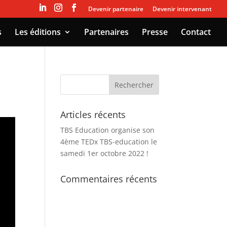
Devenir partenaire
Devenir intervenant
s
Les éditions
Partenaires
Presse
Contact
Articles récents
TBS Education organise son
4ème TEDx TBS-education le
samedi 1er octobre 2022 !
Commentaires récents